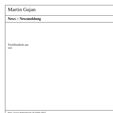
Martin Gujan
News
>
Newsmeldung
Veröffentlicht am:
von
http://www.martingujan.ch/index.php?